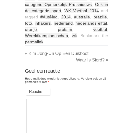
categorie Opmerkelijk Prutsnieuws
,
Ook in
de categorie sport
,
WK Voetbal 2014
and
tagged
#AusNed
,
2014
,
australie
,
brazilie
,
foto
,
inhakers
,
nederland
,
nederlands elftal
,
oranje
,
prutsfm
,
voetbal
,
Wereldkampioenschap
,
wk
. Bookmark the
permalink
.
«
Kim Jong-Un Op Een Duikboot
Waar Is Sierd?
»
Geef een reactie
Het e-mailadres wordt niet gepubliceerd.
Vereiste velden zijn
gemarkeerd met
*
Reactie