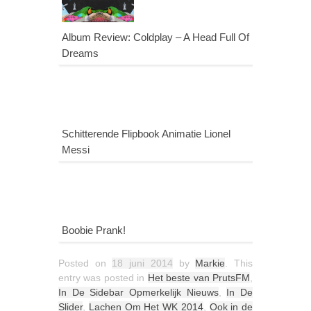
Album Review: Coldplay – A Head Full Of
Dreams
Schitterende Flipbook Animatie Lionel
Messi
Boobie Prank!
Posted on
18 juni 2014
by
Markie
. This
entry was posted in
Het beste van PrutsFM
,
In De Sidebar Opmerkelijk Nieuws
,
In De
Slider
,
Lachen Om Het WK 2014
,
Ook in de