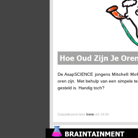
De AsapSCIENCE jongens
Mitchell Mo
oren zijn. Met behulp van een simpele te
gesteld is. Handig toch?
Gepubliceerd door
Irene
om 14:04
Bevalling Versus Trap In De Ballen