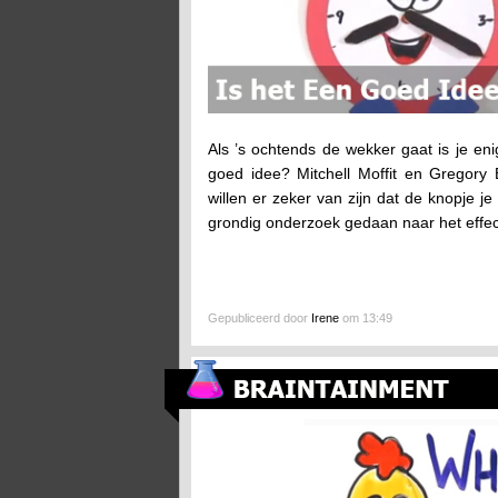
Als ’s ochtends de wekker gaat is je en
goed idee? Mitchell Moffit en Gregor
willen er zeker van zijn dat de knopje j
grondig onderzoek gedaan naar het effec
Gepubliceerd door
Irene
om 13:49
Wat Kwam Eerst? De Kip Of Het Ei?