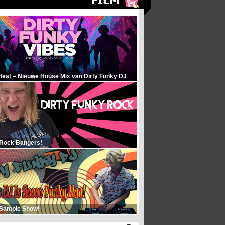
Heat – Nieuwe House Mix van Dirty Funky DJ
 Rock Bangers!
 Sample Show!