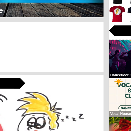
Hop Beats
Dancefloor 
Vocal House