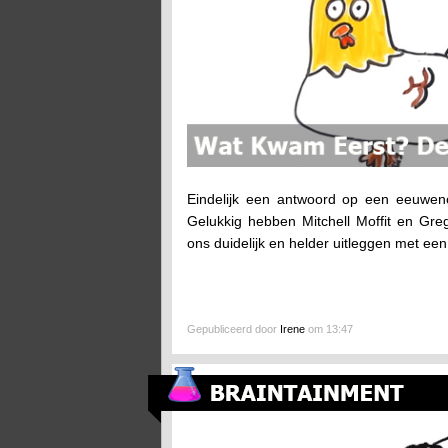
Eindelijk een antwoord op een eeuwen
Gelukkig hebben Mitchell Moffit en Gr
ons duidelijk en helder uitleggen met een
Gepubliceerd door
Irene
om 13:47
Hoe Oud Zijn Je Oren?