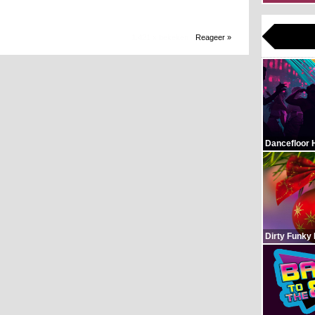
1.421 x bekeken
Reageer »
Dancefloor 
Dirty Funky