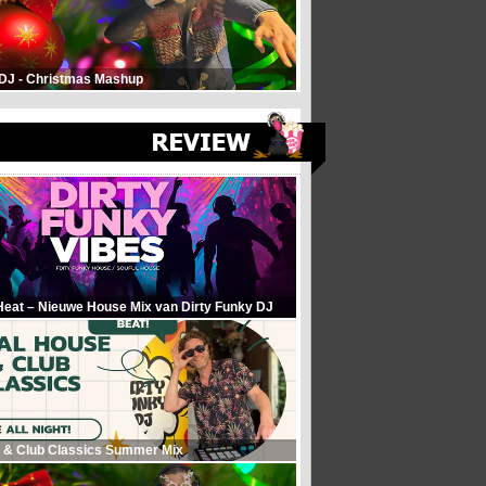
 DJ - Christmas Mashup
Heat – Nieuwe House Mix van Dirty Funky DJ
 & Club Classics Summer Mix