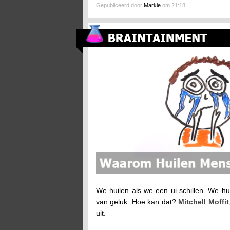
Gepubliceerd door
Markie
om 21:18
Waarom Huilen Mensen?
We huilen als we een ui schillen. We h
van geluk. Hoe kan dat?
Mitchell Moffit
uit.