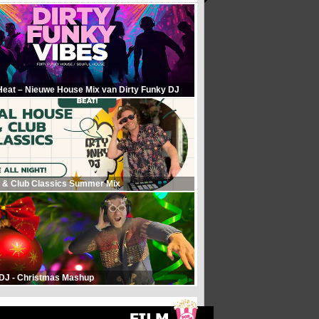
Heat – Nieuwe House Mix van Dirty Funky DJ
 & Club Classics Summer Mix
 DJ - Christmas Mashup