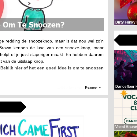
Dirty Funky
ige redding de snoozeknop, maar is dat nou wel zo’n
y Brown kennen de luxe van een snooze-knop, maar
e helpt of je juist slaperiger maakt. En hebben daarom
t van de uitslaap knop.
Bekijk hier of het een goed idee is om te snoozen
Dancefloor 
1.495 x bekeken
Reageer »
Vocal House