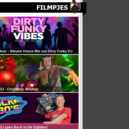
Heat – Nieuwe House Mix van Dirty Funky DJ
 DJ - Christmas Mashup
DJ goes Back to the Eighties!