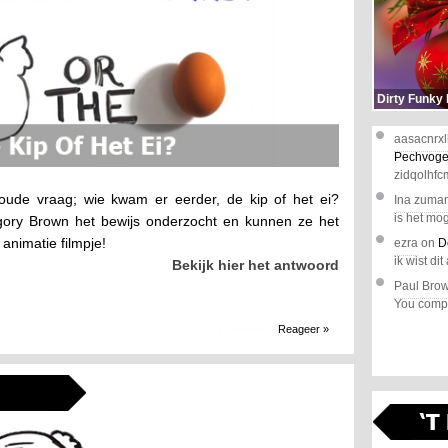
Dirty Funky
aasacnrxl
Pechvoge
zidqolhfc
oude vraag; wie kwam er eerder, de kip of het ei?
Ina zuma
is het mog
egory Brown het bewijs onderzocht en kunnen ze het
 animatie filmpje!
ezra
on
D
ik wist dit 
Bekijk hier het antwoord
Paul Bro
You comple
1.939 x bekeken
Reageer »