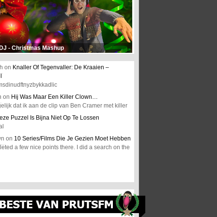
 DJ - Christmas Mashup
h
on
Knaller Of Tegenvaller: De Kraaien –
l
msdinudftnyzbykkadlic
n
on
Hij Was Maar Een Killer Clown…
elijk dat ik aan de clip van Ben Cramer met killer
eze Puzzel Is Bijna Niet Op Te Lossen
al
wn
on
10 Series/Films Die Je Gezien Moet Hebben
ted a few nice points there. I did a search on the