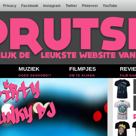
Privacy
Facebook
Instagram
Twitter
Pinterest
YouTube
MUZIEK
FILMPJES
REVI
GOED GEHOORD!?
OM TE KIJKEN
FILM GA