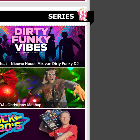
Heat – Nieuwe House Mix van Dirty Funky DJ
 DJ - Christmas Mashup